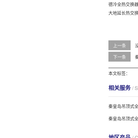
德冷全热交换
大地延长热交
上一条
下一条
本文标签：
相关服务
/ 
秦皇岛吊顶式
秦皇岛吊顶式
地区产品
/ 