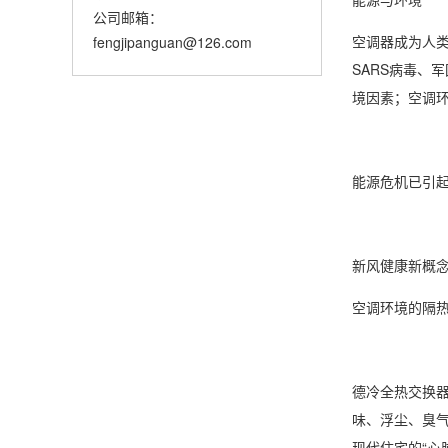
公司邮箱：
空调器成为人
fengjipanguan@126.com
SARS病毒、
境因素；空调
能源危机已引
新风健康新概
空调环境的隔热
德冷全热交换
味、浮尘、臭
现代住宅的“心