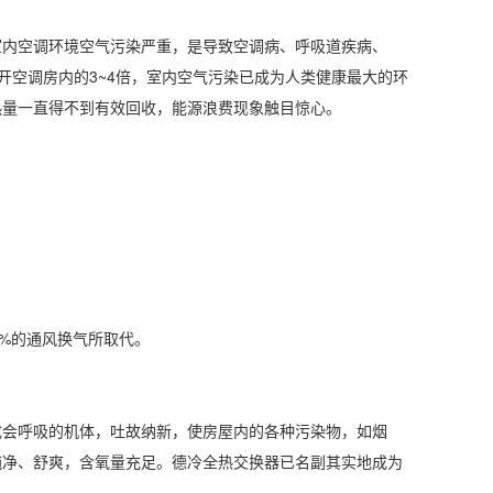
室内空调环境空气污染严重，是导致空调病、呼吸道疾病、
开空调房内的3~4倍，室内空气污染已成为人类健康最大的环
热量一直得不到有效回收，能源浪费现象触目惊心。
。
%的通风换气所取代。
成会呼吸的机体，吐故纳新，使房屋内的各种污染物，如烟
纯净、舒爽，含氧量充足。德冷全热交换器已名副其实地成为