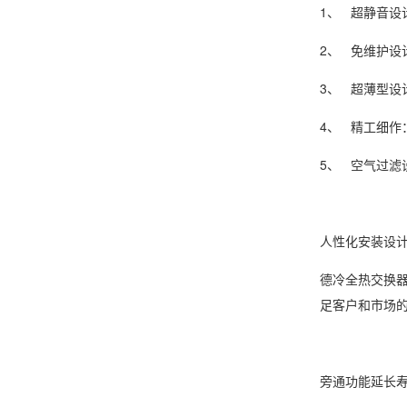
1、 超静音
2、 免维护
3、 超薄型
4、 精工细
5、 空气过
人性化安装设
德冷全热交换
足客户和市场
旁通功能延长