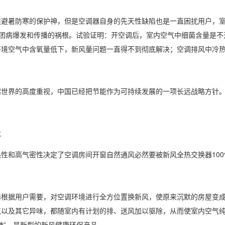
类避暑防寒的保护神，但是空调器自身的先天性缺陷也是一直困扰用户，
军团病爆发和传播的祸根。试验证明：开空调后，室内空气中细菌含量是不
环境空气中含氧量低下，新风量问题一直得不到彻底解决；空调排风中冷
起世界的高度重视，中国已经把节能作为可持续发展的一项长远战略方针
念
性和高气密性决定了空调房间开窗自然通风必然要被新风全热交换器100
器根据用户需要，对空调环境进行全方位置换新风，使原来沉默的房屋变
气以及其它异味，都随室内有计划的排、送风加以驱除，从而使室内空气
肺”，是新型的新风健康环保产品。