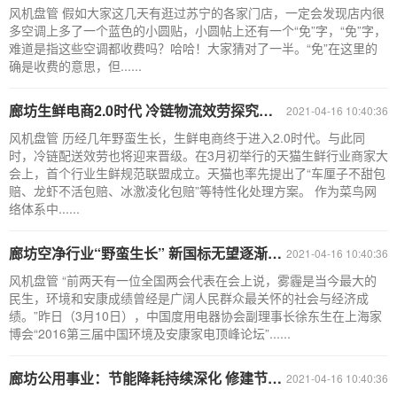
风机盘管 假如大家这几天有逛过苏宁的各家门店，一定会发现店内很
多空调上多了一个蓝色的小圆贴，小圆帖上还有一个“免”字，“免”字，
难道是指这些空调都收费吗？哈哈！大家猜对了一半。“免”在这里的
确是收费的意思，但......
廊坊生鲜电商2.0时代 冷链物流效劳探究新规范
2021-04-16 10:40:36
风机盘管 历经几年野蛮生长，生鲜电商终于进入2.0时代。与此同
时，冷链配送效劳也将迎来晋级。在3月初举行的天猫生鲜行业商家大
会上，首个行业生鲜规范联盟成立。天猫也率先提出了“车厘子不甜包
赔、龙虾不活包赔、冰激凌化包赔”等特性化处理方案。 作为菜鸟网
络体系中......
廊坊空净行业“野蛮生长” 新国标无望逐渐淘汰“杂牌军”
2021-04-16 10:40:36
风机盘管 “前两天有一位全国两会代表在会上说，雾霾是当今最大的
民生，环境和安康成绩曾经是广阔人民群众最关怀的社会与经济成
绩。”昨日（3月10日），中国度用电器协会副理事长徐东生在上海家
博会“2016第三届中国环境及安康家电顶峰论坛”......
廊坊公用事业：节能降耗持续深化 修建节能开展提速
2021-04-16 10:40:36