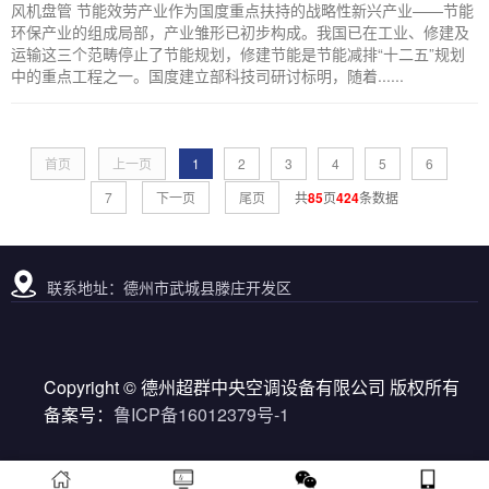
风机盘管 节能效劳产业作为国度重点扶持的战略性新兴产业——节能
环保产业的组成局部，产业雏形已初步构成。我国已在工业、修建及
运输这三个范畴停止了节能规划，修建节能是节能减排“十二五”规划
中的重点工程之一。国度建立部科技司研讨标明，随着......
首页
上一页
1
2
3
4
5
6
7
下一页
尾页
共
85
页
424
条数据
联系地址：德州市武城县滕庄开发区
Copyright © 德州超群中央空调设备有限公司 版权所有
备案号：
鲁ICP备16012379号-1