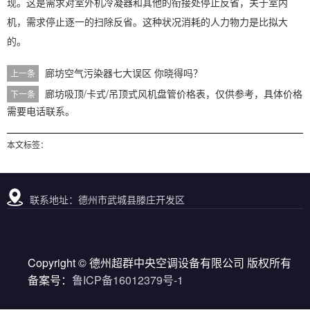
现。这是需求对室外机冷凝器和其他的衔接处停止反省，关于室内
机，需求停止逐一的扫除反省。这种状况消耗的人力物力是比拟大
的。
廊坊空气污染器七大误区 你晓得吗？
上一条
廊坊吸顶/卡式/吊顶式风机盘管价格表，仅供参考，具体价格
下一条
需要电话联系。
本文标签：
联系地址：德州市武城县滕庄开发区
Copyright © 德州超群中央空调设备有限公司 版权所有
备案号：
鲁ICP备16012379号-1