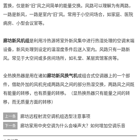
置换，仅是新“旧”风之间简单的能量交换。风路可以理解为有两路，
一路是新风，一路是室内“旧”风。常用于小空间场合，如家庭、医院
病房、小型会议室等。
廊坊新风机组
是利用冷热源将室外新风集中进行热湿处理的空调末端
设备，新风处理到设定的温湿度条件后送入室内。风路只有一路新
风。常见于大空间或多房间场所，如礼堂、某层宾馆客房等。
全热换热器是用在诸如
廊坊新风换气机
或组合式空调器上的一个部
件，借助外加的风机完成两路风之间的部分热湿交换，两路风之间既
有能量的转移，也有质量的转移。（显热换热器只有能量之间的转
移，而无质量方面的转移）
廊坊远程射流空调机组选型注意事项
上一条
廊坊家用中央空调为什么会噪声大？如何增加空调乐音
下一条